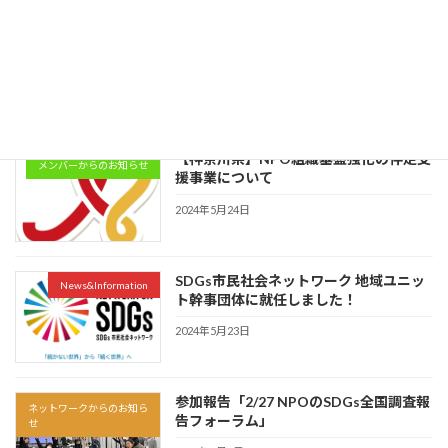
【参加者募集】6/28 国連未来サミットに
News&Information
向けた外務省と市民社会の意見交換会
2024年6月13日
【神奈川県】NPO組織基盤強化の伴走支
メンバーからのお知らせ
援事業について
2024年5月24日
SDGs市民社会ネットワーク 地域ユニッ
News&Information
ト幹事団体に就任しました！
2024年5月23日
参加報告「2/27 NPOのSDGs全国調査報
ネットワークからのお知ら
告フォーラム」
せ