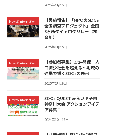
2026年1月15日
【実施報告】「NPOのSDGs
News&Information
全国調査プロジェクト」全国
8ヶ所ダイアログリレー（神
奈川）
2026年1月15日
【参加者募集】3/14開催 人
News&Information
口減少社会を超える～地域の
連携で描くSDGsの未来
2025年2月19日
SDGs QUEST みらい甲子園
News&Information
神奈川大会 アクションアイデ
ア募集！
2024年10月17日
【活動報告】SDGs折り鶴プ