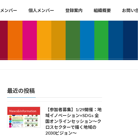
メンバー
個人メンバー
登録案内
組織概要
お問い
最近の投稿
【参加者募集】1/29開催：地
News&Information
域イノベーション×SDGs 全
国オンラインセッション〜ク
ロスセクターで描く地域の
2030ビジョン〜