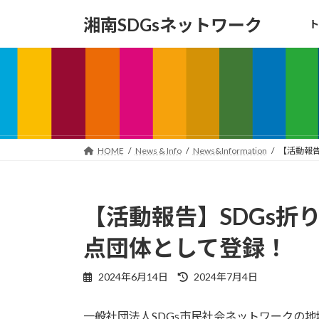
コ
ナ
湘南SDGsネットワーク
ト
ン
ビ
テ
ゲ
ン
ー
ツ
シ
へ
ョ
ス
ン
キ
に
ッ
移
HOME
News & Info
News&Information
【活動報告
プ
動
【活動報告】SDGs折
点団体として登録！
最
2024年6月14日
2024年7月4日
終
更
一般社団法人SDGs市民社会ネットワークの地
新