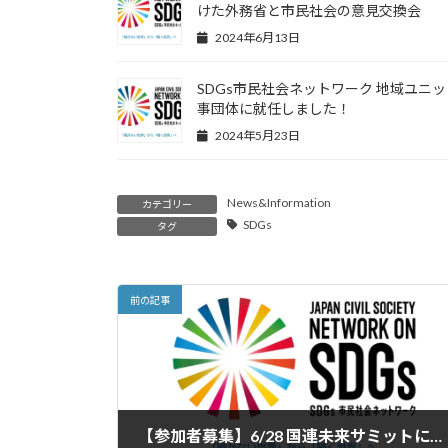
けた外務省と市民社会の意見交換会
2024年6月13日
SDGs市民社会ネットワーク 地域ユニ
事団体に就任しました！
2024年5月23日
News&Information
カテゴリー
SDGs
タグ
前の記事
【参加者募集】6/28 国連未来サミットに向けた外務省と市民社会の意見交換会