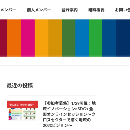
メンバー
個人メンバー
登録案内
組織概要
お問い
最近の投稿
【参加者募集】1/29開催：地
News&Information
域イノベーション×SDGs 全
国オンラインセッション〜ク
ロスセクターで描く地域の
2030ビジョン〜