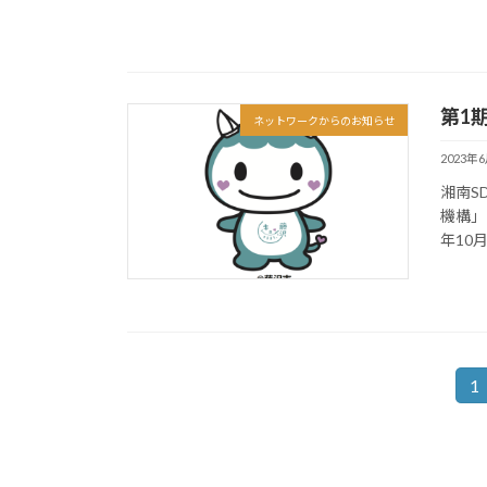
第1
ネットワークからのお知らせ
2023年
湘南S
機構」
年10
投
1
固
定
稿
ペ
の
ー