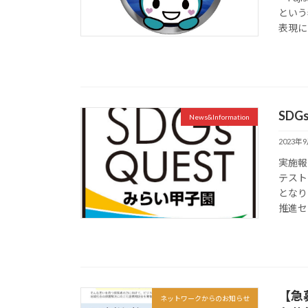
という
表現に
SDG
News&Information
2023年
実施報
テスト
となり
推進セン
【急
ネットワークからのお知らせ