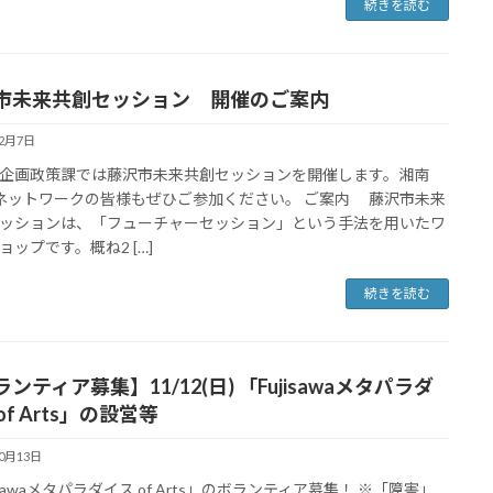
続きを読む
市未来共創セッション 開催のご案内
12月7日
企画政策課では藤沢市未来共創セッションを開催します。湘南
sネットワークの皆様もぜひご参加ください。 ご案内 藤沢市未来
ッションは、「フューチャーセッション」という手法を用いたワ
ョップです。概ね2 […]
続きを読む
ンティア募集】11/12(日) 「Fujisawaメタパラダ
of Arts」の設営等
10月13日
isawaメタパラダイス of Arts」のボランティア募集！ ※「障害」