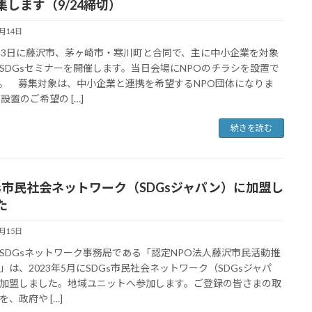
集します（9/24締切）
9月14日
3日に藤沢市、茅ヶ崎市・寒川町と合同で、主に中小企業を対象
SDGsセミナーを開催します。当日会場にNPOのチラシを設置で
。 募集対象は、中小企業と連携を希望するNPO団体になりま
設置のご希望の […]
続きを読む
Gs市民社会ネットワーク（SDGsジャパン）に加盟し
た
6月15日
DGsネットワーク事務局である「認定NPO法人藤沢市民活動推
」は、2023年5月にSDGs市民社会ネットワーク（SDGsジャパ
加盟しました。地域ユニットへ参加します。ご登録の皆さまの取
を、政府や […]