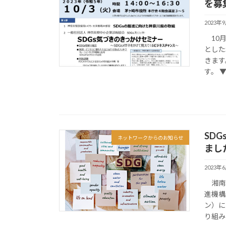
を募
2023年
10月
とした
きます
す。 ▼
SD
ネットワークからのお知らせ
まし
2023年
湘南S
進機構
ン）に
り組み