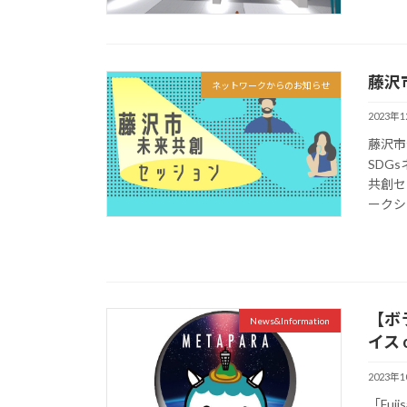
藤沢
ネットワークからのお知らせ
2023年
藤沢市
SDG
共創セ
ークシ
【ボラ
News&Information
イス 
2023年
「Fuj