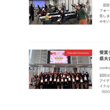
認定N
フォー
告しま
みをい
受賞
News&Information
県大
2024年
前回は
アイデ
イナル
（SDGs