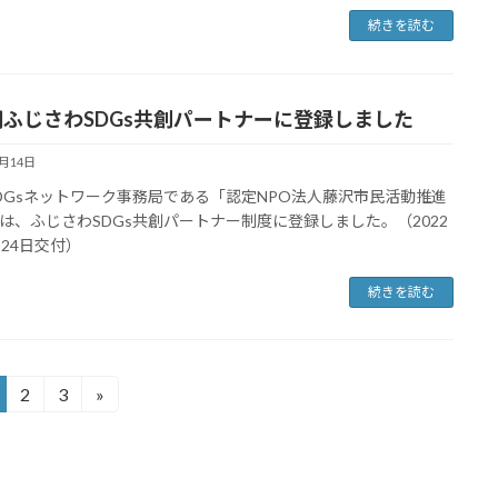
続きを読む
期ふじさわSDGs共創パートナーに登録しました
6月14日
DGsネットワーク事務局である「認定NPO法人藤沢市民活動推進
は、ふじさわSDGs共創パートナー制度に登録しました。（2022
月24日交付）
続きを読む
2
3
»
固
固
定
定
ペ
ペ
ー
ー