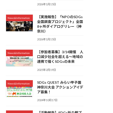
2026年1月15日
【実施報告】「NPOのSDGs
News&Information
全国調査プロジェクト」全国
8ヶ所ダイアログリレー（神
奈川）
2026年1月15日
【参加者募集】3/14開催 人
News&Information
口減少社会を超える～地域の
連携で描くSDGsの未来
2025年2月19日
SDGs QUEST みらい甲子園
News&Information
神奈川大会 アクションアイデ
ア募集！
2024年10月17日
【活動報告】SDGs折り鶴プ