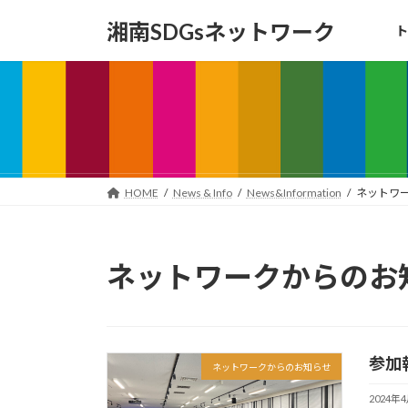
コ
ナ
湘南SDGsネットワーク
ト
ン
ビ
テ
ゲ
ン
ー
ツ
シ
へ
ョ
ス
ン
キ
に
ッ
移
HOME
News & Info
News&Information
ネットワ
プ
動
ネットワークからのお
参加
ネットワークからのお知らせ
2024年