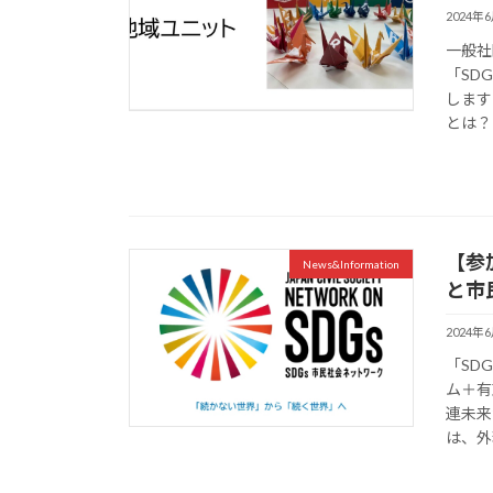
2024年
一般社
「SD
します
とは？ 
【参
News&Information
と市
2024年
「SD
ム＋有
連未来
は、外