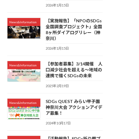
2026年1月15日
【実施報告】「NPOのSDGs
News&Information
全国調査プロジェクト」全国
8ヶ所ダイアログリレー（神
奈川）
2026年1月15日
【参加者募集】3/14開催 人
News&Information
口減少社会を超える～地域の
連携で描くSDGsの未来
2025年2月19日
SDGs QUEST みらい甲子園
News&Information
神奈川大会 アクションアイデ
ア募集！
2024年10月17日
【活動報告】SDGs折り鶴プ