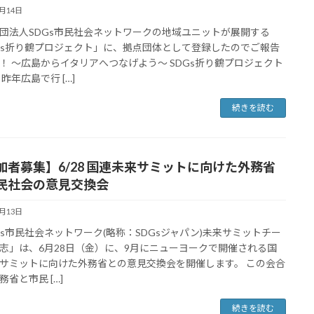
6月14日
団法人SDGs市民社会ネットワークの地域ユニットが展開する
Gs折り鶴プロジェクト」に、拠点団体として登録したのでご報告
！ ～広島からイタリアへつなげよう～ SDGs折り鶴プロジェクト
昨年広島で行 […]
続きを読む
加者募集】6/28 国連未来サミットに向けた外務省
民社会の意見交換会
6月13日
Gs市民社会ネットワーク(略称：SDGsジャパン)未来サミットチー
志」は、6月28日（金）に、9月にニューヨークで開催される国
サミットに向けた外務省との意見交換会を開催します。 この会合
務省と市民 […]
続きを読む