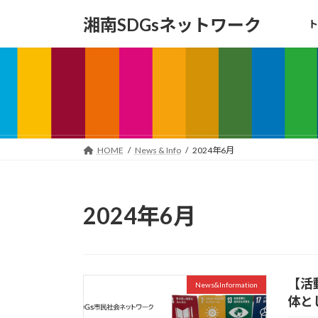
コ
ナ
湘南SDGsネットワーク
ト
ン
ビ
テ
ゲ
ン
ー
ツ
シ
へ
ョ
ス
ン
キ
に
ッ
移
HOME
News & Info
2024年6月
プ
動
2024年6月
【活
News&Information
体と