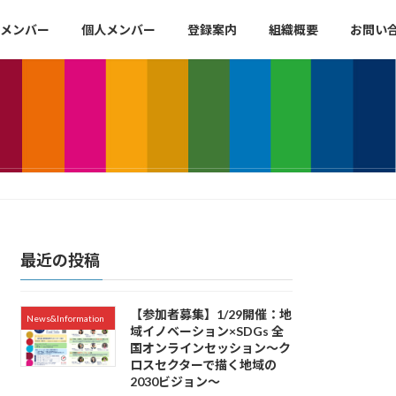
メンバー
個人メンバー
登録案内
組織概要
お問い
最近の投稿
【参加者募集】1/29開催：地
News&Information
域イノベーション×SDGs 全
国オンラインセッション〜ク
ロスセクターで描く地域の
2030ビジョン〜