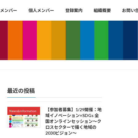
メンバー
個人メンバー
登録案内
組織概要
お問い
最近の投稿
【参加者募集】1/29開催：地
News&Information
域イノベーション×SDGs 全
国オンラインセッション〜ク
ロスセクターで描く地域の
2030ビジョン〜