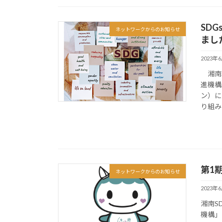
SD
ネットワークからのお知らせ
まし
2023年
湘南S
進機構
ン）に
り組み
第1
ネットワークからのお知らせ
2023年
湘南S
機構」