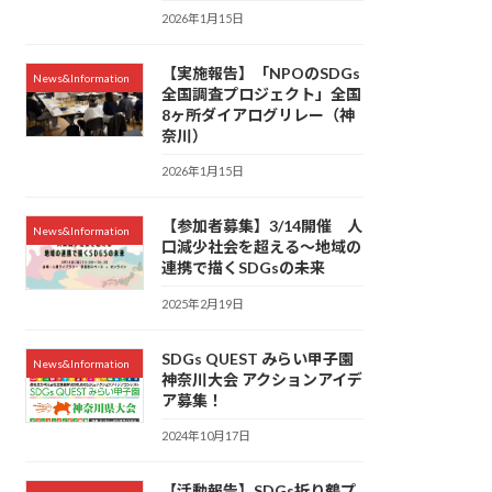
2026年1月15日
【実施報告】「NPOのSDGs
News&Information
全国調査プロジェクト」全国
8ヶ所ダイアログリレー（神
奈川）
2026年1月15日
【参加者募集】3/14開催 人
News&Information
口減少社会を超える～地域の
連携で描くSDGsの未来
2025年2月19日
SDGs QUEST みらい甲子園
News&Information
神奈川大会 アクションアイデ
ア募集！
2024年10月17日
【活動報告】SDGs折り鶴プ