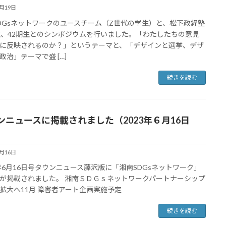
6月19日
DGsネットワークのユースチーム（Z世代の学生）と、松下政経塾
生、42期生とのシンポジウムを行いました。「わたしたちの意見
に反映されるのか？」というテーマと、「デザインと選挙、デザ
政治」テーマで盛 […]
続きを読む
ンニュースに掲載されました（2023年６月16日
6月16日
3年6月16日号タウンニュース藤沢版に「湘南SDGsネットワーク」
が掲載されました。 湘南ＳＤＧｓネットワークパートナーシップ
拡大へ11月 障害者アート企画実施予定
続きを読む