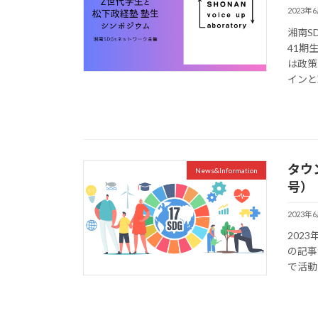
2023年
湘南S
41期
は政策
インと
タウ
News&Information
号）
2023年
202
の記事
で活動